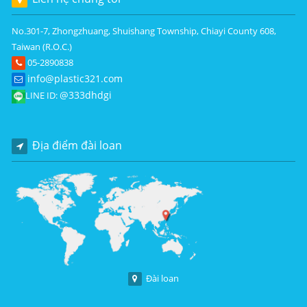
No.301-7, Zhongzhuang, Shuishang Township, Chiayi County 608,
Taiwan (R.O.C.)
05-2890838
info@plastic321.com
@333dhdgi
LINE ID:
Địa điểm đài loan
Đài loan