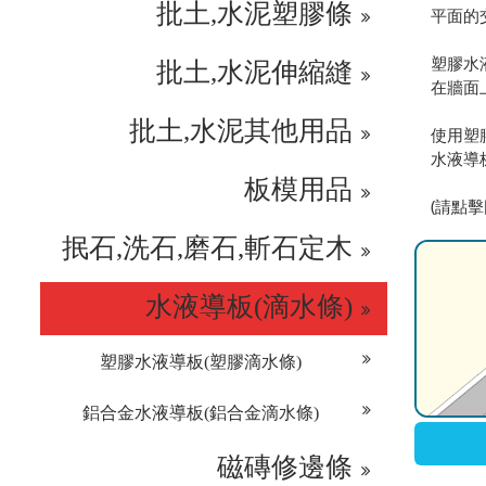
批土,水泥塑膠條
平面的
塑膠水
批土,水泥伸縮縫
在牆面
批土,水泥其他用品
使用塑
水液導
板模用品
(請點
抿石,洗石,磨石,斬石定木
水液導板(滴水條)
塑膠水液導板(塑膠滴水條)
鋁合金水液導板(鋁合金滴水條)
磁磚修邊條