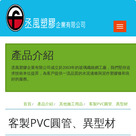
Toggle
naviga
產品介紹
丞風塑膠企業有限公司成立於2003年的玻璃纖維網工廠，我們堅持追
求技術本位提昇，為客戶提供一流品質的水泥邊條與泥作塑膠條和良
好的服務。
首頁
產品介紹
其他施工用品
客製PVC圓管、異型材
客製PVC圓管、異型材