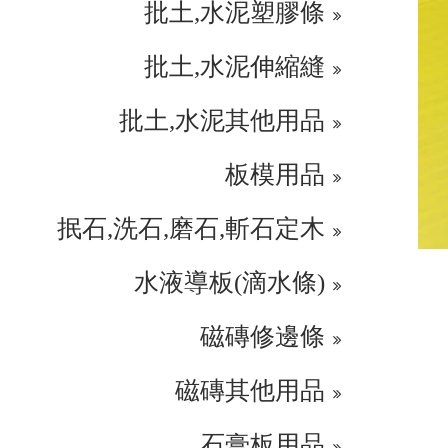
批土,水泥塑膠條
批土,水泥伸縮縫
批土,水泥其他用品
板模用品
抿石,洗石,磨石,斬石定木
水液導板(滴水條)
磁磚修邊條
磁磚其他用品
石膏板用品