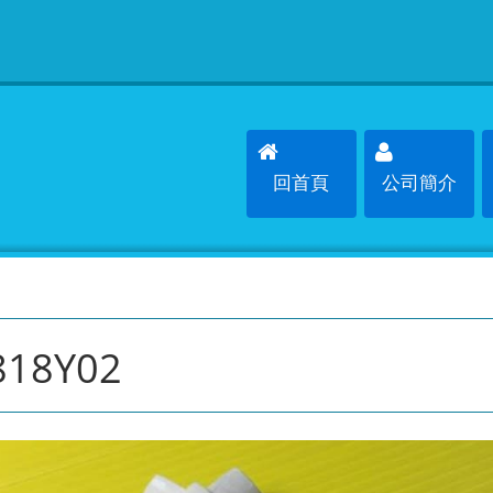
回首頁
公司簡介
818Y02